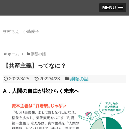
MENU
日本共産党松山市議団
杉村ちえ 小崎愛子
ホーム
綱領の話
【共産主義】ってなに？
2022/3/25
2022/4/23
綱領の話
A．人間の自由が花ひらく未来へ