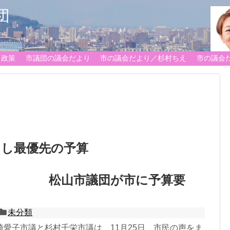
団
政策
市議団の議会だより
市の議会だより／杉村ちえ
市の議会
らし最優先の予算
に
市議団が市に予算要
未分類
崎愛子市議と杉村千栄市議は、11月25日、市民の声をま