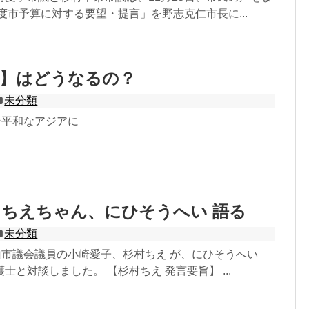
年度市予算に対する要望・提言」を野志克仁市長に...
約】はどうなるの？
未分類
そ平和なアジアに
ちえちゃん、にひそうへい 語る
未分類
山市議会議員の小崎愛子、杉村ちえ が、にひそうへい
士と対談しました。 【杉村ちえ 発言要旨】 ...