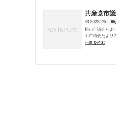
共産党市
2022/2/5
松山市議会たより
山市議会たより20
記事を読む