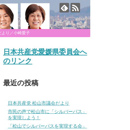
だより／小崎愛子
日本共産党愛媛県委員会へ
のリンク
最近の投稿
日本共産党 松山市議会だより
市民の声で松山市に「シルバーパス」
を実現しよう！
「松山でシルバーパスを実現する会」