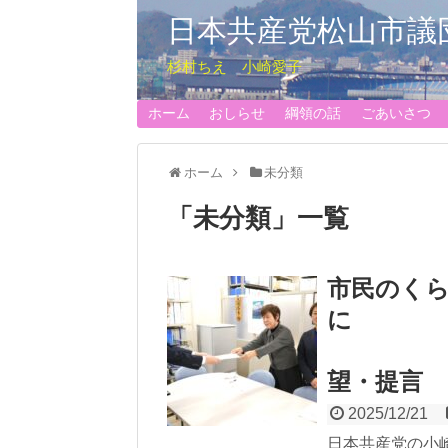
日本共産党松山市議
杉村ちえ 小崎愛子
ホーム
おしらせ
綱領の話
ごあいさつ
ホーム
未分類
「
未分類
」
一覧
市民のく
松山
望・提言
2025/12/21
日本共産党の小