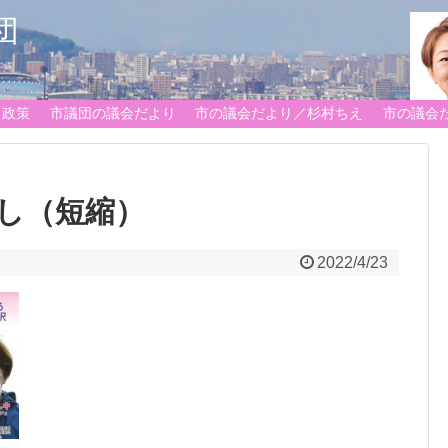
団
政策
市議団の議会だより
市の議会だより／杉村ちえ
市の議会
し（短縮）
2022/4/23