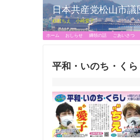
日本共産党松山市議
杉村ちえ 小崎愛子
ホーム
おしらせ
綱領の話
ごあいさつ
平和・いのち・くら