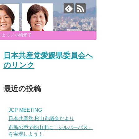
だより／小崎愛子
日本共産党愛媛県委員会へ
のリンク
最近の投稿
JCP MEETING
日本共産党 松山市議会だより
市民の声で松山市に「シルバーパス」
を実現しよう！