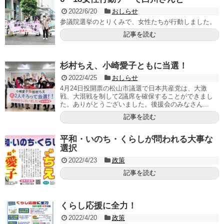
2022/6/20
おしらせ
参議院選挙のとりくみで、女性たちが行動しました。
記事を読む
杉村ちえ、小崎愛子ともに当選！
2022/4/25
おしらせ
4月24日投開票の松山市議選で日本共産党は、大激
戦、大混戦を制して2議席を確保することができまし
た。ありがとうございました。後援会のみなさん...
記事を読む
平和・いのち・くらしが問われる大事な
選択
2022/4/23
政策
記事を読む
くらし応援に全力！
2022/4/20
政策