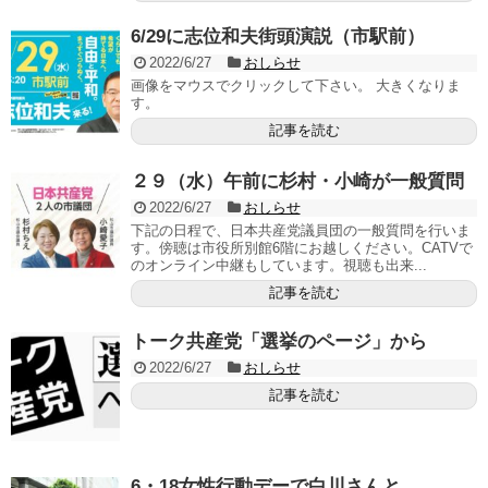
6/29に志位和夫街頭演説（市駅前）
2022/6/27
おしらせ
画像をマウスでクリックして下さい。 大きくなりま
す。
記事を読む
２９（水）午前に杉村・小崎が一般質問
2022/6/27
おしらせ
下記の日程で、日本共産党議員団の一般質問を行いま
す。傍聴は市役所別館6階にお越しください。CATVで
のオンライン中継もしています。視聴も出来...
記事を読む
トーク共産党「選挙のページ」から
2022/6/27
おしらせ
記事を読む
6・18女性行動デーで白川さんと