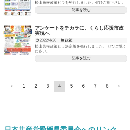
松山民報政策ビラを発行しました。ぜひご覧下さい。
記事を読む
アンケートをチカラに、くらし応援市政
実現へ
2022/4/20
政策
松山民報政策ビラ決定版を発行しました。 ぜひご覧く
ださい。
記事を読む
1
2
3
4
5
6
7
8
日本共産党愛媛県委員会へのリンク