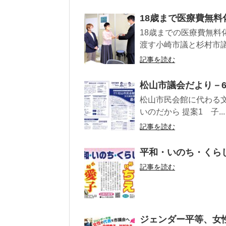
18歳まで医療費無料
18歳までの医療費無
渡す小崎市議と杉村市議（
記事を読む
松山市議会だより－
松山市民会館に代わる
いのだから 提案1 子...
記事を読む
平和・いのち・くら
記事を読む
ジェンダー平等、女