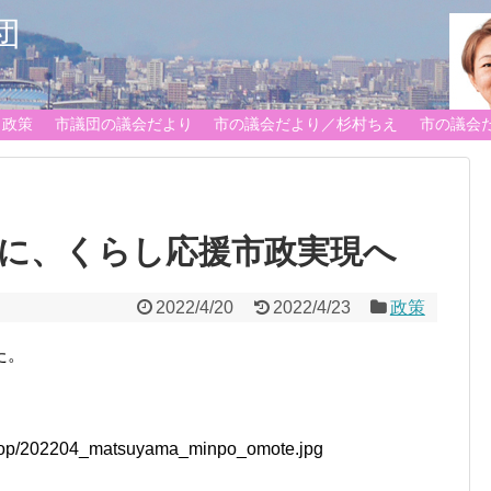
団
政策
市議団の議会だより
市の議会だより／杉村ちえ
市の議会
に、くらし応援市政実現へ
2022/4/20
2022/4/23
政策
た。