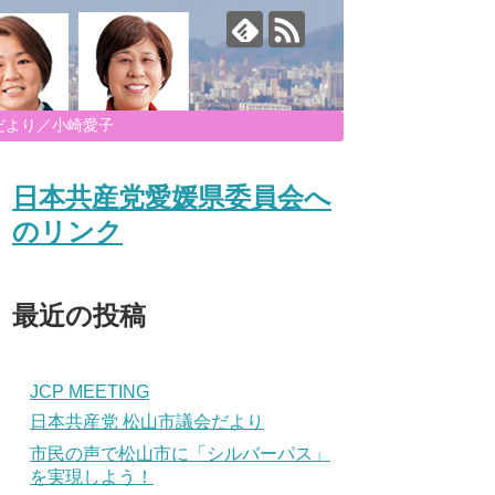
だより／小崎愛子
日本共産党愛媛県委員会へ
のリンク
最近の投稿
JCP MEETING
日本共産党 松山市議会だより
市民の声で松山市に「シルバーパス」
を実現しよう！