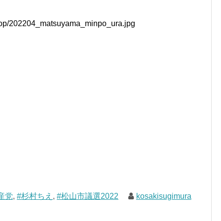
産党
,
#杉村ちえ
,
#松山市議選2022
kosakisugimura