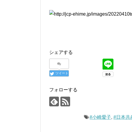
シェアする
ツイート
フォローする
#小崎愛子
,
#日本共