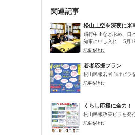
関連記事
松山上空を深夜に米
飛行中止など求め、日
知事に申し入れ 5月19
記事を読む
若者応援プラン
松山民報若者向けビラ
記事を読む
くらし応援に全力！
松山民報政策ビラを発
記事を読む