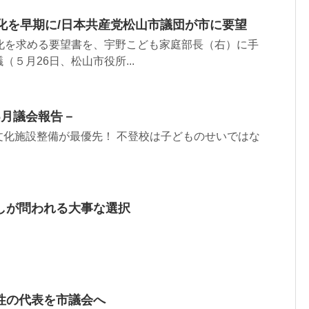
化を早期に/日本共産党松山市議団が市に要望
料化を求める要望書を、宇野こども家庭部長（右）に手
５月26日、松山市役所...
6月議会報告－
文化施設整備が最優先！ 不登校は子どものせいではな
しが問われる大事な選択
性の代表を市議会へ