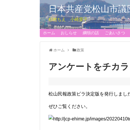
日本共産党松山市議
杉村ちえ 小崎愛子
ホーム
おしらせ
綱領の話
ごあいさつ
ホーム
政策
アンケートをチカラ
松山民報政策ビラ決定版を発行しまし
ぜひご覧ください。