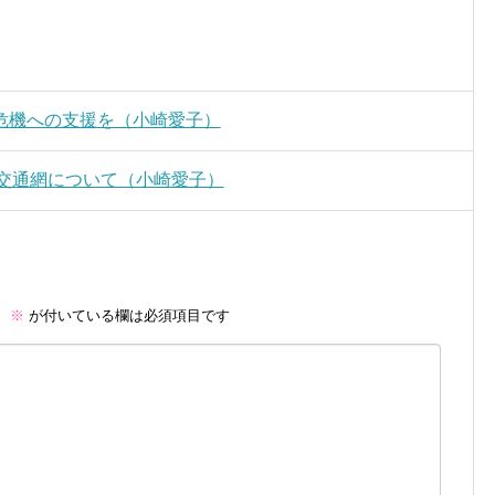
危機への支援を（小崎愛子）
共交通網について（小崎愛子）
。
※
が付いている欄は必須項目です