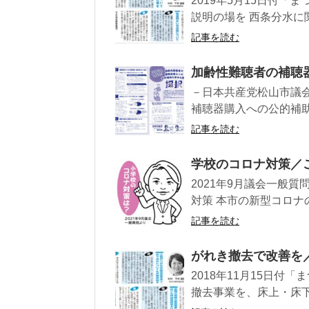
2019年5月15日付
説明の場を 西条分水に
記事を読む
加齢性難聴者の補聴
－日本共産党松山市議
補聴器購入への公的補助
記事を読む
学校のコロナ対策／
2021年9月議会一般質
対策 本市の新型コロナ
記事を読む
がれき撤去で改善を
2018年11月15日
撤去事業を、床上・床下