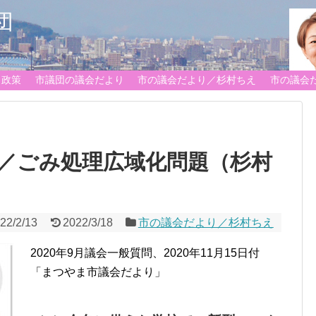
団
政策
市議団の議会だより
市の議会だより／杉村ちえ
市の議会
／ごみ処理広域化問題（杉村
22/2/13
2022/3/18
市の議会だより／杉村ちえ
2020年9月議会一般質問、2020年11月15日付
「まつやま市議会だより」