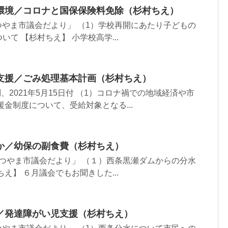
環境／コロナと国保保険料免除（杉村ちえ）
「まつやま市議会だより」 （1）学校再開にあたり子どもの
て 【杉村ちえ】 小学校高学...
支援／ごみ処理基本計画（杉村ちえ）
問、2021年5月15日付 （1）コロナ禍での地域経済や市
援金制度について、受給対象となる...
か／幼保の副食費（杉村ちえ）
付「まつやま市議会だより」 （１）西条黒瀬ダムからの分水
え】 ６月議会でもお聞きした...
／発達障がい児支援（杉村ちえ）