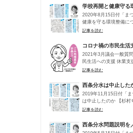
学校再開と健康守る
2020年8月15日付
健康を守る環境整備につい
記事を読む
コロナ禍の市民生活
2021年3月議会一般質
民生活への支援 休業支
記事を読む
西条分水は中止した
2019年11月15日
は中止したのか 【杉村ち
記事を読む
西条分水問題説明を