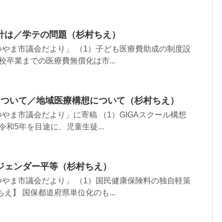
計は／学テの問題（杉村ちえ）
「まつやま市議会だより」 （1）子ども医療費助成の制度設
校卒業までの医療費無償化は市...
想について／地域医療構想について（杉村ちえ）
まつやま市議会だより」に寄稿 （1）GIGAスクール構想
令和5年を目途に、児童生徒...
ジェンダー平等（杉村ちえ）
「まつやま市議会だより」 （1）国民健康保険料の独自軽策
え】 国保都道府県単位化のも...