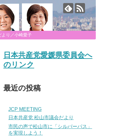
だより／小崎愛子
日本共産党愛媛県委員会へ
のリンク
最近の投稿
JCP MEETING
日本共産党 松山市議会だより
市民の声で松山市に「シルバーパス」
を実現しよう！