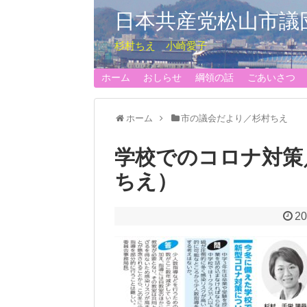
日本共産党松山市議
杉村ちえ 小崎愛子
ホーム
おしらせ
綱領の話
ごあいさつ
ホーム
市の議会だより／杉村ちえ
学校でのコロナ対策
ちえ）
20