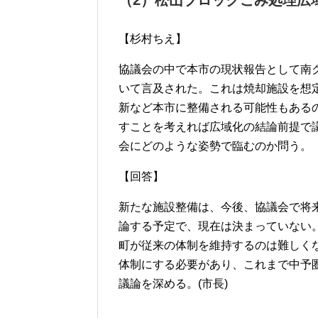
（2）松山ブロックごみ処理広
【杉村ちえ】
協議会の中で本市の現状報告として南
いて言及された。これは焼却施設を想
新など本市に整備される可能性もある
すことを考えれば広域化の結論前提で
会にどのような姿勢で臨むのか問う。
【回答】
新たな施設整備は、今後、協議会で将
論する予定で、現在は決まっていない
町が従来の体制を維持するのは難しく
体制にする必要があり、これまで中予
議論を深める。(市長)