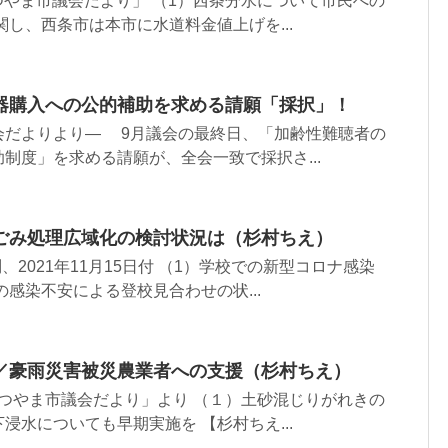
「まつやま市議会だより」 （1）西条分水について市民への
関し、西条市は本市に水道料金値上げを...
器購入への公的補助を求める請願「採択」！
会だよりより― 9月議会の最終日、「加齢性難聴者の
制度」を求める請願が、全会一致で採択さ...
ごみ処理広域化の検討状況は（杉村ちえ）
問、2021年11月15日付 （1）学校での新型コロナ感染
の感染不安による登校見合わせの状...
／豪雨災害被災農業者への支援（杉村ちえ）
付「まつやま市議会だより」より （１）土砂混じりがれきの
浸水についても早期実施を 【杉村ちえ...